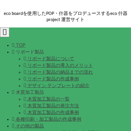
eco boardを使用したPOP・什器をプロデュースするeco 什器
project 運営サイト
Toggle
navigation
TOP
リボード製品
リボード製品について
リボード製品の導入のメリット
リボード製品の納品までの流れ
リボード製品の作成事例
デザイン テンプレートの紹介
木質加工製品
木質加工製品の一覧
木質加工製品の発注方法
木質加工製品の作成事例
各種印刷・加工製品の作成事例
その他の製品