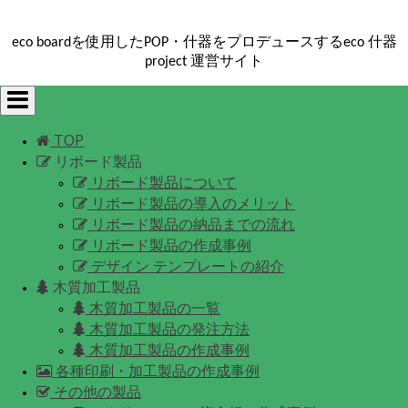
eco boardを使用したPOP・什器をプロデュースするeco 什器
project 運営サイト
Toggle
navigation
TOP
リボード製品
リボード製品について
リボード製品の導入のメリット
リボード製品の納品までの流れ
リボード製品の作成事例
デザイン テンプレートの紹介
木質加工製品
木質加工製品の一覧
木質加工製品の発注方法
木質加工製品の作成事例
各種印刷・加工製品の作成事例
その他の製品