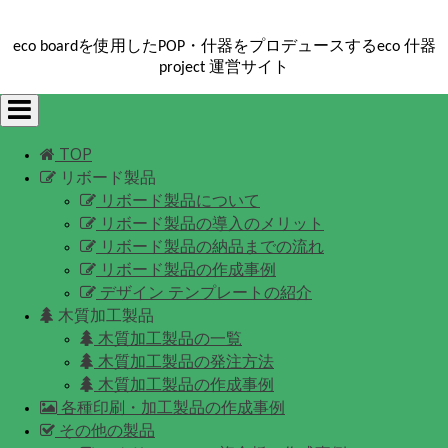
eco boardを使用したPOP・什器をプロデュースするeco 什器
project 運営サイト
Toggle
navigation
TOP
リボード製品
リボード製品について
リボード製品の導入のメリット
リボード製品の納品までの流れ
リボード製品の作成事例
デザイン テンプレートの紹介
木質加工製品
木質加工製品の一覧
木質加工製品の発注方法
木質加工製品の作成事例
各種印刷・加工製品の作成事例
その他の製品