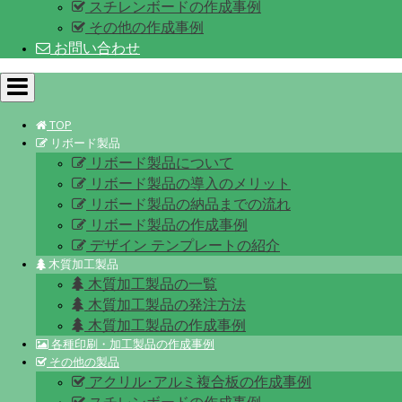
スチレンボードの作成事例
その他の作成事例
お問い合わせ
Toggle
navigation
TOP
リボード製品
リボード製品について
リボード製品の導入のメリット
リボード製品の納品までの流れ
リボード製品の作成事例
デザイン テンプレートの紹介
木質加工製品
木質加工製品の一覧
木質加工製品の発注方法
木質加工製品の作成事例
各種印刷・加工製品の作成事例
その他の製品
アクリル･アルミ複合板の作成事例