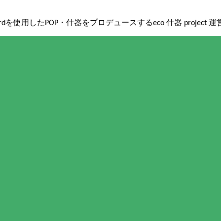
boardを使用したPOP・什器をプロデュースするeco 什器 project 