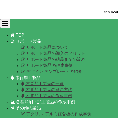
eco 
Toggle
navigation
TOP
リボード製品
リボード製品について
リボード製品の導入のメリット
リボード製品の納品までの流れ
リボード製品の作成事例
デザイン テンプレートの紹介
木質加工製品
木質加工製品の一覧
木質加工製品の発注方法
木質加工製品の作成事例
各種印刷・加工製品の作成事例
その他の製品
アクリル･アルミ複合板の作成事例