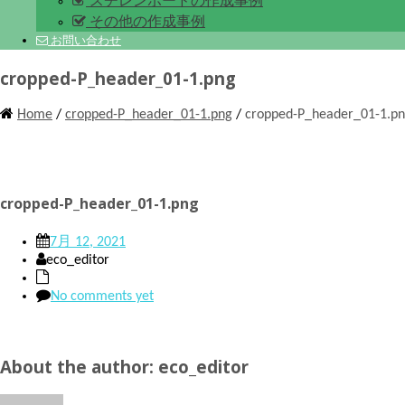
スチレンボードの作成事例
その他の作成事例
お問い合わせ
cropped-P_header_01-1.png
Home
/
cropped-P_header_01-1.png
/
cropped-P_header_01-1.p
cropped-P_header_01-1.png
7月 12, 2021
eco_editor
No comments yet
About the author: eco_editor