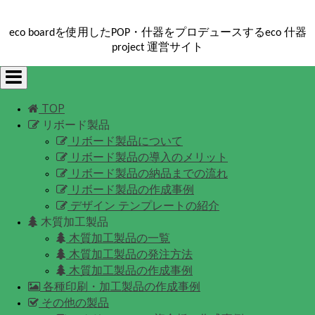
eco boardを使用したPOP・什器をプロデュースするeco 什器
project 運営サイト
Toggle
navigation
TOP
リボード製品
リボード製品について
リボード製品の導入のメリット
リボード製品の納品までの流れ
リボード製品の作成事例
デザイン テンプレートの紹介
木質加工製品
木質加工製品の一覧
木質加工製品の発注方法
木質加工製品の作成事例
各種印刷・加工製品の作成事例
その他の製品