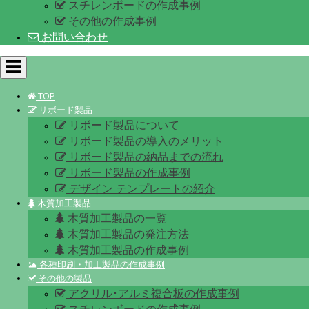
スチレンボードの作成事例
その他の作成事例
お問い合わせ
Toggle
navigation
TOP
リボード製品
リボード製品について
リボード製品の導入のメリット
リボード製品の納品までの流れ
リボード製品の作成事例
デザイン テンプレートの紹介
木質加工製品
木質加工製品の一覧
木質加工製品の発注方法
木質加工製品の作成事例
各種印刷・加工製品の作成事例
その他の製品
アクリル･アルミ複合板の作成事例