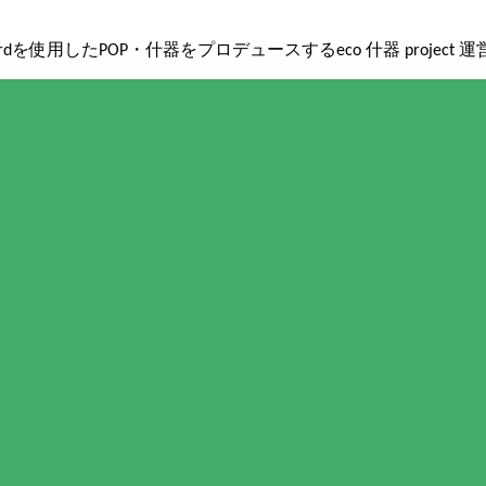
boardを使用したPOP・什器をプロデュースするeco 什器 project 