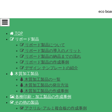
eco 
Toggle
navigation
TOP
リボード製品
リボード製品について
リボード製品の導入のメリット
リボード製品の納品までの流れ
リボード製品の作成事例
デザイン テンプレートの紹介
木質加工製品
木質加工製品の一覧
木質加工製品の発注方法
木質加工製品の作成事例
各種印刷・加工製品の作成事例
その他の製品
アクリル･アルミ複合板の作成事例