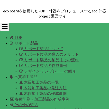
eco boardを使用したPOP・什器をプロデュースするeco 什器
project 運営サイト
Toggle
navigation
TOP
リボード製品
リボード製品について
リボード製品の導入のメリット
リボード製品の納品までの流れ
リボード製品の作成事例
デザイン テンプレートの紹介
木質加工製品
木質加工製品の一覧
木質加工製品の発注方法
木質加工製品の作成事例
各種印刷・加工製品の作成事例
その他の製品