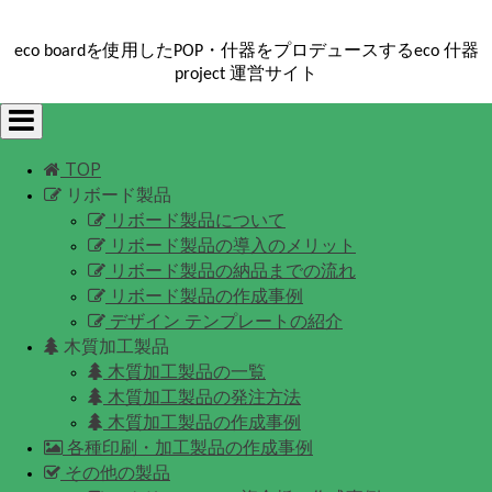
eco boardを使用したPOP・什器をプロデュースするeco 什器
project 運営サイト
Toggle
navigation
TOP
リボード製品
リボード製品について
リボード製品の導入のメリット
リボード製品の納品までの流れ
リボード製品の作成事例
デザイン テンプレートの紹介
木質加工製品
木質加工製品の一覧
木質加工製品の発注方法
木質加工製品の作成事例
各種印刷・加工製品の作成事例
その他の製品