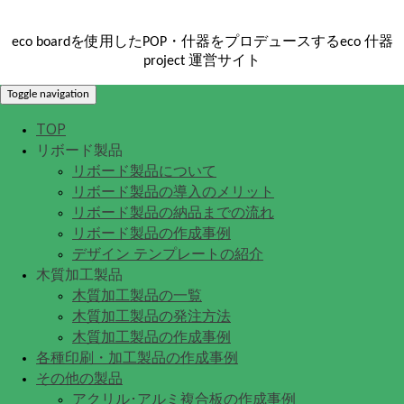
eco boardを使用したPOP・什器をプロデュースするeco 什器
project 運営サイト
Toggle navigation
TOP
リボード製品
リボード製品について
リボード製品の導入のメリット
リボード製品の納品までの流れ
リボード製品の作成事例
デザイン テンプレートの紹介
木質加工製品
木質加工製品の一覧
木質加工製品の発注方法
木質加工製品の作成事例
各種印刷・加工製品の作成事例
その他の製品
アクリル･アルミ複合板の作成事例