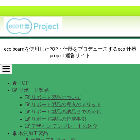
eco boardを使用したPOP・什器をプロデュースするeco 什器
project 運営サイト
Toggle
navigation
TOP
リボード製品
リボード製品について
リボード製品の導入のメリット
リボード製品の納品までの流れ
リボード製品の作成事例
デザイン テンプレートの紹介
木質加工製品